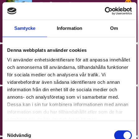
Fruängen Centrum
Fruängstorget 6, 129 52
Hägersten
Samtycke
Information
Om
Opening hours:
00-24
Denna webbplats använder cookies
Frösundaviksparken
Vi använder enhetsidentifierare för att anpassa innehållet
Frösundaviks allé 15, 169 70 Solna
och annonserna till användarna, tillhandahålla funktioner
Opening hours:
00-24
för sociala medier och analysera vår trafik. Vi
vidarebefordrar även sådana identifierare och annan
information från din enhet till de sociala medier och
Färgeriet
annons- och analysföretag som vi samarbetar med.
Dessa kan i sin tur kombinera informationen med annan
Trekantsvägen 10, 117 43
information som du har tillhandahållit eller som de har
Stockholm
samlat in när du har använt deras tjänster.
Opening hours:
00-24
Samtyckesval
Nödvändig