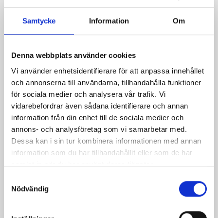
information about the different offers.
Samtycke
Information
Om
BankID:
After choosing an offer that suits you, you will
need to verify your identity with BankID through our
partner Park46 in order to complete your order.
Denna webbplats använder cookies
Vi använder enhetsidentifierare för att anpassa innehållet
Rent a parking space
och annonserna till användarna, tillhandahålla funktioner
för sociala medier och analysera vår trafik. Vi
vidarebefordrar även sådana identifierare och annan
Service
information från din enhet till de sociala medier och
annons- och analysföretag som vi samarbetar med.
Dessa kan i sin tur kombinera informationen med annan
Norra Stationsgatan 67: 2,4 m
information som du har tillhandahållit eller som de har
Norra Stationsgatan 73: 2,1 m
samlat in när du har använt deras tjänster.
180 parking spaces
Samtyckesval
Nödvändig
46 charging stations