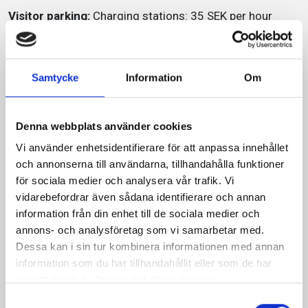
Visitor parking:
Charging stations: 35 SEK per hour
Service
Samtycke
Information
Om
2,1m, mimimum headroom: 1,7m
Denna webbplats använder cookies
718 parking spaces
Vi använder enhetsidentifierare för att anpassa innehållet
Zone code: 33703
och annonserna till användarna, tillhandahålla funktioner
för sociala medier och analysera vår trafik. Vi
Payment system
vidarebefordrar även sådana identifierare och annan
information från din enhet till de sociala medier och
annons- och analysföretag som vi samarbetar med.
EasyPark
Dessa kan i sin tur kombinera informationen med annan
information som du har tillhandahållit eller som de har
Parkster
samlat in när du har använt deras tjänster.
Samtyckesval