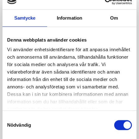
Service
Samtycke
Information
Om
Street parking
Denna webbplats använder cookies
Zone code: 17658
Vi använder enhetsidentifierare för att anpassa innehållet
och annonserna till användarna, tillhandahålla funktioner
för sociala medier och analysera vår trafik. Vi
Payment system
vidarebefordrar även sådana identifierare och annan
information från din enhet till de sociala medier och
EasyPark
annons- och analysföretag som vi samarbetar med.
Dessa kan i sin tur kombinera informationen med annan
information som du har tillhandahållit eller som de har
Payment information:
samlat in när du har använt deras tjänster.
Samtyckesval
Select the payment option you prefer to learn more
Nödvändig
about the next steps.