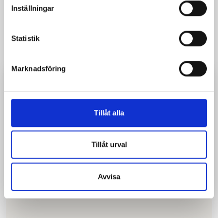
Inställningar
EasyPark/Parkster
Statistik
Marknadsföring
Enter
zone code 17658
in the app and start your parking session,
stop the session when you exit.
Double-check that you have entered
the correct zone code and that Parkman is listed as the parking
operator when you start the session to avoid paying for the wrong area.
Tillåt alla
Tillåt urval
Avvisa