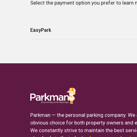
Select the payment option you prefer to learn 
EasyPark
Enter
zone code 17533
in the app and start your parki
you exit.
Double-check that you have entered the correct z
as the parking operator when you start the session to avoi
Parkman — the personal parking company. We 
obvious choice for both property owners and 
We constantly strive to maintain the best serv