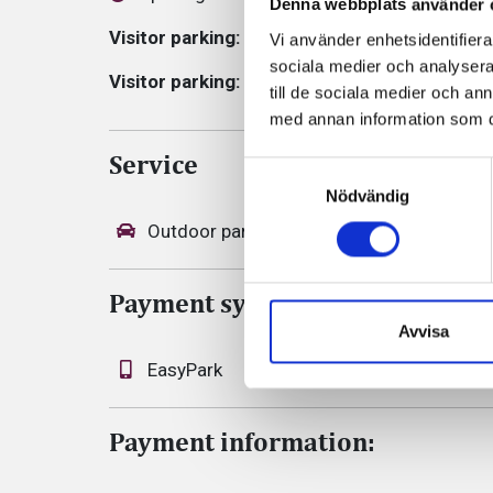
Denna webbplats använder 
Visitor parking:
20 SEK per started hour
Vi använder enhetsidentifierar
sociala medier och analysera 
Visitor parking:
Maximum charge per day: 90 
till de sociala medier och a
med annan information som du 
Service
Samtyckesval
Nödvändig
Outdoor parking
30 parking spac
Payment system
Avvisa
EasyPark
Payment information: