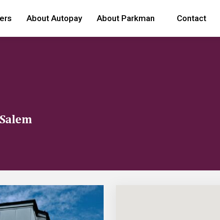
ers
About Autopay
About Parkman
Contact
 Salem