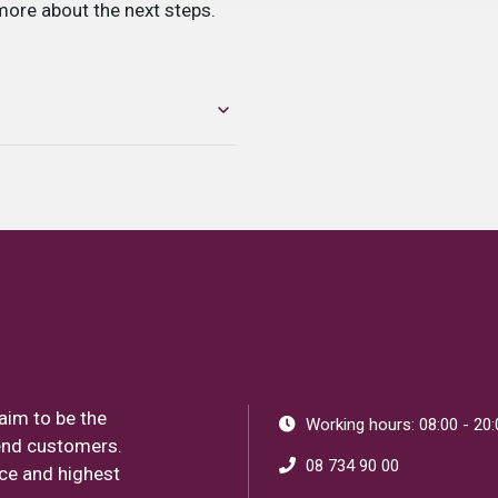
more about the next steps.
ng session, stop the session when
one code and that Parkman is listed
d paying for the wrong area.
aim to be the
Working hours: 08:00 - 20:
end customers.
08 734 90 00
ice and highest