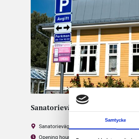
Sanatorievägen
Samtycke
Sanatorievägen 11-13, 144 42 Salem
Opening hours:
00-24