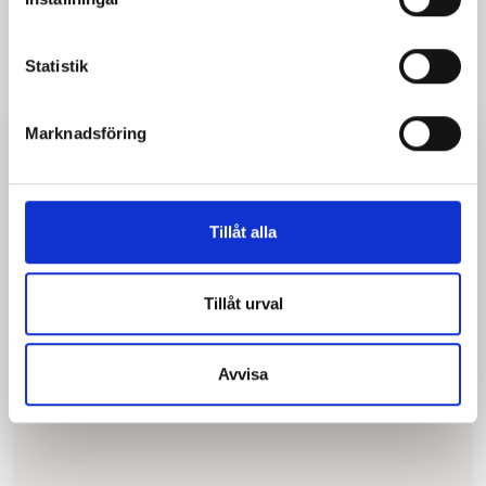
EasyPark
Statistik
Enter
zone code 5575
in the app and start your parking session,
Marknadsföring
stop the session when you exit.
Double-check that you have entered
the correct zone code and that Parkman is listed as the parking
operator when you start the session to avoid paying for the wrong area.
Tillåt alla
Tillåt urval
Avvisa