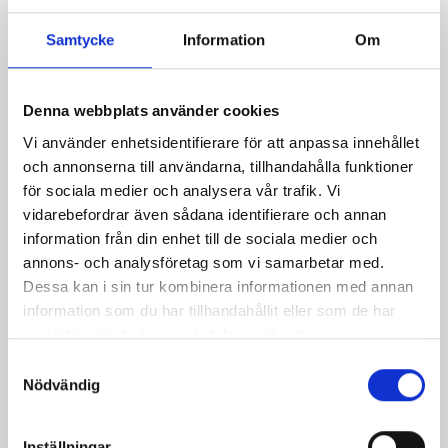
Samtycke
Information
Om
Service
Denna webbplats använder cookies
Zone code: 5575
Vi använder enhetsidentifierare för att anpassa innehållet
och annonserna till användarna, tillhandahålla funktioner
Payment system
för sociala medier och analysera vår trafik. Vi
vidarebefordrar även sådana identifierare och annan
information från din enhet till de sociala medier och
EasyPark
annons- och analysföretag som vi samarbetar med.
Dessa kan i sin tur kombinera informationen med annan
Payment information:
information som du har tillhandahållit eller som de har
samlat in när du har använt deras tjänster.
Select the payment option you prefer to learn more
Samtyckesval
about the next steps.
Nödvändig
Inställningar