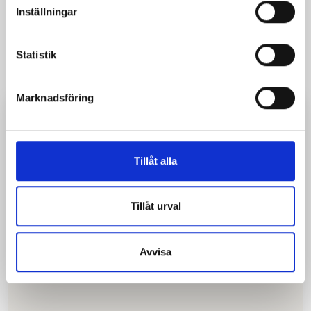
Inställningar
Parkster
Statistik
Marknadsföring
Enter
zone code 5531
in the app and start your parking session,
stop the session when you exit.
Double-check that you have entered
the correct zone code and that Parkman is listed as the parking
operator when you start the session to avoid paying for the wrong area.
Tillåt alla
Tillåt urval
Avvisa