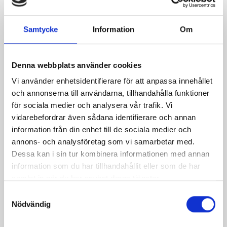
Service
Samtycke
Information
Om
Outdoor parking
Denna webbplats använder cookies
Zone code: 5531
Vi använder enhetsidentifierare för att anpassa innehållet
och annonserna till användarna, tillhandahålla funktioner
för sociala medier och analysera vår trafik. Vi
Payment system
vidarebefordrar även sådana identifierare och annan
information från din enhet till de sociala medier och
Parkster
annons- och analysföretag som vi samarbetar med.
Dessa kan i sin tur kombinera informationen med annan
information som du har tillhandahållit eller som de har
Payment information:
samlat in när du har använt deras tjänster.
Samtyckesval
Select the payment option you prefer to learn more
Nödvändig
about the next steps.