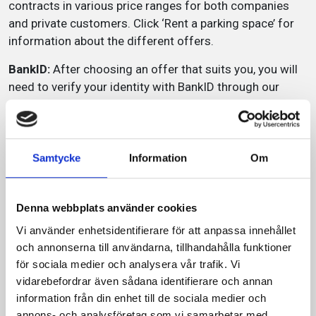
contracts in various price ranges for both companies
and private customers. Click ‘Rent a parking space’ for
information about the different offers.
BankID:
After choosing an offer that suits you, you will
need to verify your identity with BankID through our
partner Park46 in order to complete your order.
Rent a parking space Banketten 1
Samtycke
Information
Om
Rent a parking space Galamiddagen 1
Denna webbplats använder cookies
Service
Vi använder enhetsidentifierare för att anpassa innehållet
och annonserna till användarna, tillhandahålla funktioner
för sociala medier och analysera vår trafik. Vi
Outdoor parking
vidarebefordrar även sådana identifierare och annan
132 p-platser
information från din enhet till de sociala medier och
annons- och analysföretag som vi samarbetar med.