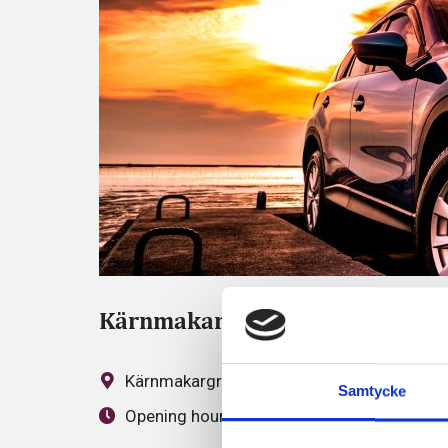
Kärnmakargränd 1-7
Kärnmakargränd 1-7, 176 71 Järfälla
Samtycke
Opening hours:
00-24