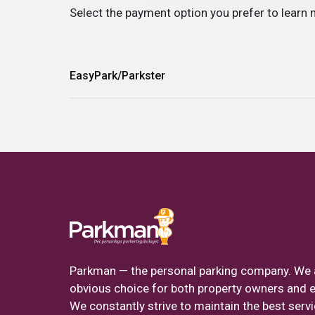
Select the payment option you prefer to learn 
EasyPark/Parkster
Enter
zone code 5518
in the app and start your parkin
you exit.
Double-check that you have entered the correct z
as the parking operator when you start the session to avoi
Parkman — the personal parking company. We 
obvious choice for both property owners and 
We constantly strive to maintain the best serv