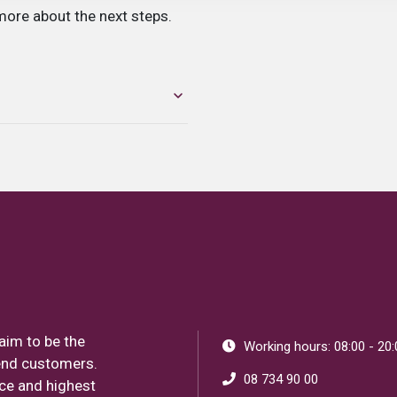
more about the next steps.
g session, stop the session when
one code and that Parkman is listed
d paying for the wrong area.
aim to be the
Working hours: 08:00 - 20:
end customers.
08 734 90 00
ice and highest