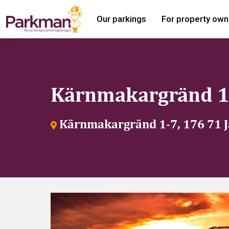
Our parkings
For property own
Kärnmakargränd 1
Kärnmakargränd 1-7, 176 71 J