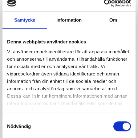
Visitor parking:
Closest to the building: 1 hour free
parking with parking disc
Samtycke
Information
Om
Service
Denna webbplats använder cookies
Outdoor parking
Vi använder enhetsidentifierare för att anpassa innehållet
och annonserna till användarna, tillhandahålla funktioner
för sociala medier och analysera vår trafik. Vi
Payment system
vidarebefordrar även sådana identifierare och annan
information från din enhet till de sociala medier och
annons- och analysföretag som vi samarbetar med.
Parking disc
Dessa kan i sin tur kombinera informationen med annan
information som du har tillhandahållit eller som de har
Payment information:
samlat in när du har använt deras tjänster.
Samtyckesval
Select the payment option you prefer to learn more
Nödvändig
about the next steps.