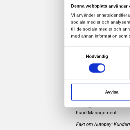
Denna webbplats använder 
Vi använder enhetsidentifierar
Parkman
sociala medier och analysera 
till de sociala medier och a
parkerin
med annan information som du 
Samtyckesval
Nödvändig
Nu har även Haninge Cen
skivan och tack vare fler
räknas parkeringstiden o
Avvisa
anläggningen.
Haninge Centrum startar
Fund Management.
Fakt om Autopay: Kunderna