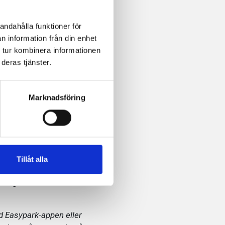
andahålla funktioner för
iften av
n information från din enhet
 tur kombinera informationen
och Väsby
deras tjänster.
Marknadsföring
ystemet försvann p-
Med hjälp av kameror
ing utan bara åka ut ur
Tillåt alla
na ägs av Grosvenor
ed Easypark-appen eller