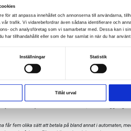
cookies
2018-06-07
e för att anpassa innehållet och annonserna till användarna, tillh
 i Sverige AB tar över dr
vår trafik. Vi vidarebefordrar även sådana identifierare och anna
nnons- och analysföretag som vi samarbetar med. Dessa kan i sin
gen i Haninge Centrum 
har tillhandahållit eller som de har samlat in när du har använt 
Centrum
Inställningar
Statistik
trum och Väsby Centrum installerat Autopay. Med det nya s
a betalalternativ slipper besökarna riskera kontrollavgifter. 
ch står man under gratis-tiden behöver man inte göra någont
Tillåt urval
 7 juni och Väsby Centrum hösten 2018, båda anläggningar
 får fem olika sätt att betala på bland annat i automaten, m