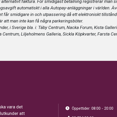
lternativt faktura. För smidigast betalning registrerar man sit
ingsavgift automatiskt i alla Autopay-anläggningar i världen. 
får smidigare in och utpassering då ett elektroniskt tillstånd e
 att man inte kan få några parkeringsböter.
änder, i Sverige bla. i: Täby Centrum, Nacka Forum, Kista Galler
 Centrum, Liljeholmens Galleria, Sickla Köpkvarter, Farsta C
ska vara det
Öppettider: 08:00 - 20:00
lutkunder att