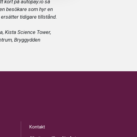
t kort på autopay.io så
Även besökare som hyr en
rsätter tidigare tillstånd.
ia, Kista Science Tower,
entrum, Bryggydden
Kontakt