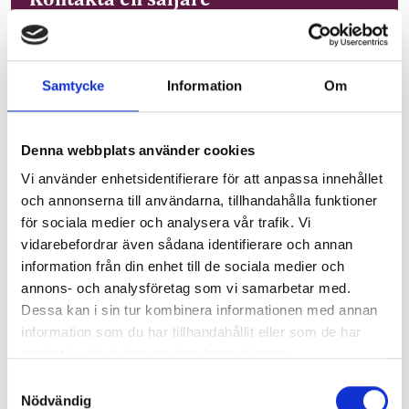
Har du en försäljningsfråga? Fyll i formuläret så
kontaktar vi dig så snart vi kan.
Samtycke
Information
Om
Namn
*
Denna webbplats använder cookies
Vi använder enhetsidentifierare för att anpassa innehållet
och annonserna till användarna, tillhandahålla funktioner
E-post
*
för sociala medier och analysera vår trafik. Vi
vidarebefordrar även sådana identifierare och annan
information från din enhet till de sociala medier och
Företag
annons- och analysföretag som vi samarbetar med.
Dessa kan i sin tur kombinera informationen med annan
information som du har tillhandahållit eller som de har
Ärende
*
samlat in när du har använt deras tjänster.
Försäljningsfråga
Samtyckesval
Nödvändig