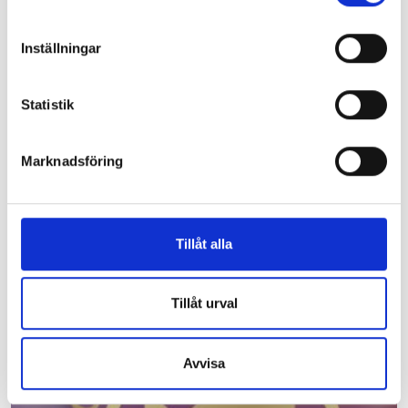
Meddelande
*
Inställningar
Statistik
Jag har läst och godkänner Parkmans
integritetspolicy
*
Marknadsföring
Skicka
Tillåt alla
Senaste nyheterna hos Parkman
Tillåt urval
Avvisa