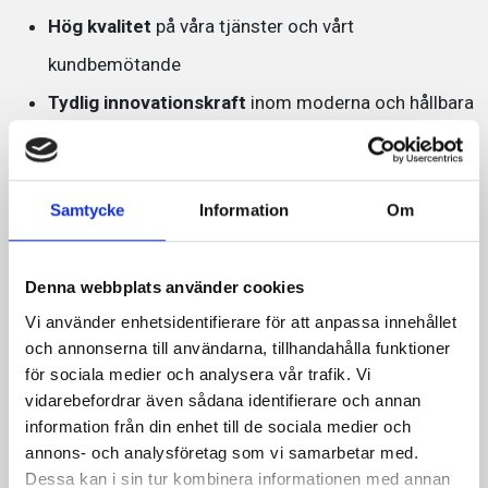
Hög kvalitet
på våra tjänster och vårt
kundbemötande
Tydlig innovationskraft
inom moderna och hållbara
parkeringslösningar
Gott rykte och stark närvaro
i branschen
Samtycke
Information
Om
Att få den här utmärkelsen är ett kvitto på vårt
långsiktiga arbete med att utveckla trygga, smarta och
användarvänliga parkeringslösningar för både
Denna webbplats använder cookies
privatpersoner och fastighetsägare.
Vi använder enhetsidentifierare för att anpassa innehållet
och annonserna till användarna, tillhandahålla funktioner
För dig som använder våra tjänster innebär utmärkelsen
för sociala medier och analysera vår trafik. Vi
att du kan känna dig trygg med att välja en aktör som
vidarebefordrar även sådana identifierare och annan
ligger i framkant.
information från din enhet till de sociala medier och
Vi kommer att fortsätta utvecklingen i vårt dagliga
annons- och analysföretag som vi samarbetar med.
arbete framöver genom att:
Dessa kan i sin tur kombinera informationen med annan