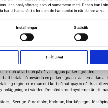
nnons- och analysföretag som vi samarbetar med. Dessa kan i sin
har tillhandahållit eller som de har samlat in när du har använt 
l väljer såklart det moderna parkeringssystemet Autopay.
besökare och hyresgäster.
ringar runt om Technopolis där du kan välja att betala med a
Inställningar
Statistik
pay:
Tillåt urval
ernaste på marknaden gör det smidigare för kunderna att 
id in- och utfart och på så vis loggas parkeringstiden.
ätt att betala på använda en parkeringsapp, via hemsidan aut
talning registrerar man sitt kort på autopay.io så dras all ev
ay-anläggningar i världen. Det bästa med systemet är att man
 städer, i Sverige: Stockholm, Karlstad, Norrköpingm Jönköp