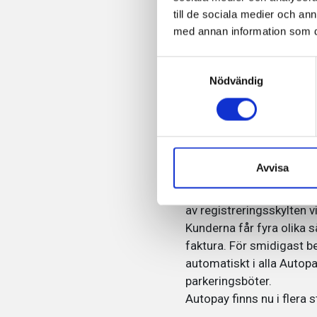
till de sociala medier och a
med annan information som du 
Ett modernt kontorshotel
Autopay underlättar för 
Samtyckesval
Det finns även fler parke
Nödvändig
Läs mer
här.
Fakta om Auto
Avvisa
Systemet som är det mod
av registreringsskylten v
Kunderna får fyra olika s
faktura. För smidigast be
automatiskt i alla Autop
parkeringsböter.
Autopay finns nu i flera