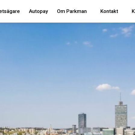
etsägare
Autopay
Om Parkman
Kontakt
K