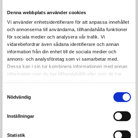
Parkman installerar Autopay i
Denna webbplats använder cookies
Sickla köpkvarter och Farsta
Vi använder enhetsidentifierare för att anpassa innehållet
och annonserna till användarna, tillhandahålla funktioner
Centrum
för sociala medier och analysera vår trafik. Vi
vidarebefordrar även sådana identifierare och annan
information från din enhet till de sociala medier och
Nu byter Atrium Ljungberg ut p-skivan mot det
annons- och analysföretag som vi samarbetar med.
kamerabaserade systemet Autopay. Kunderna erbjuds
Dessa kan i sin tur kombinera informationen med annan
fortfarande 3 timmars fri parkering men risker inte
information som du har tillhandahållit eller som de har
längre några kontrollavgifter. Tack vare systemet blir det
samlat in när du har använt deras tjänster.
smidigare för kunderna att betala för sin parkering om
Samtyckesval
man parkerar längre än gratistiden. Med det nya
Nödvändig
parkeringssystemet kommer också parkeringsplatserna
bli mer tillgängliga för besökarna.
Inställningar
Först ut är Sickla Köpkvarter den 15 augusti och Farsta
Centrum den 29 augusti
Statistik