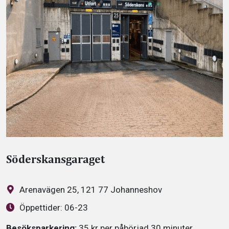
Söderskansgaraget
Arenavägen 25, 121 77 Johanneshov
Öppettider:
06-23
Besöksparkering:
35 kr per påbörjad 30 minuter.