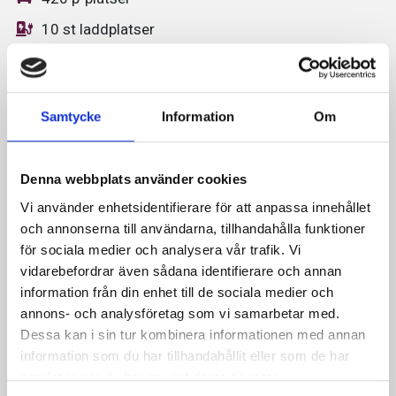
10 st laddplatser
Zonkod: 7549
Betalningssystem
Samtycke
Information
Om
Autopay
Denna webbplats använder cookies
EasyPark
Vi använder enhetsidentifierare för att anpassa innehållet
och annonserna till användarna, tillhandahålla funktioner
Parkster
för sociala medier och analysera vår trafik. Vi
vidarebefordrar även sådana identifierare och annan
Betalningsinformation:
information från din enhet till de sociala medier och
annons- och analysföretag som vi samarbetar med.
Dessa kan i sin tur kombinera informationen med annan
Klicka på det betalaternativ du vill använda för att läsa
information som du har tillhandahållit eller som de har
mer om hur du ska gå till väga.
samlat in när du har använt deras tjänster.