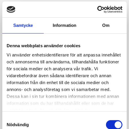
Service
Samtycke
Information
Om
Utomhusparkering
Zonkod: 17511
Denna webbplats använder cookies
Vi använder enhetsidentifierare för att anpassa innehållet
och annonserna till användarna, tillhandahålla funktioner
Betalningssystem
för sociala medier och analysera vår trafik. Vi
vidarebefordrar även sådana identifierare och annan
EasyPark
information från din enhet till de sociala medier och
annons- och analysföretag som vi samarbetar med.
Parkster
Dessa kan i sin tur kombinera informationen med annan
information som du har tillhandahållit eller som de har
Betalinformation:
samlat in när du har använt deras tjänster.
Samtyckesval
Nödvändig
Klicka på det betalaternativ du vill använda för att läsa