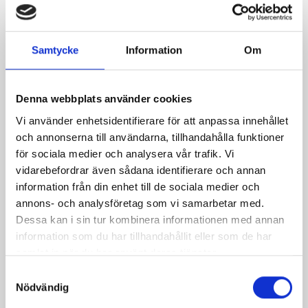
Service
Samtycke
Information
Om
Utomhusparkering
Zonkod: 5575
Denna webbplats använder cookies
Vi använder enhetsidentifierare för att anpassa innehållet
Betalningssystem
och annonserna till användarna, tillhandahålla funktioner
för sociala medier och analysera vår trafik. Vi
vidarebefordrar även sådana identifierare och annan
EasyPark
information från din enhet till de sociala medier och
Parkster
annons- och analysföretag som vi samarbetar med.
Dessa kan i sin tur kombinera informationen med annan
information som du har tillhandahållit eller som de har
Betalinformation:
samlat in när du har använt deras tjänster.
Samtyckesval
Klicka på det betalaternativ du vill använda för att läsa
Nödvändig
mer om hur du ska gå till väga.