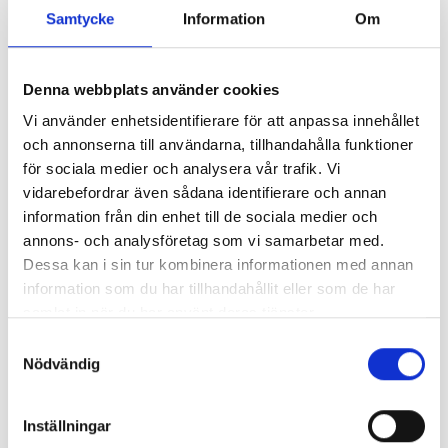
Working hours: 05.30-23.30
Samtycke
Information
Om
139 meter
Contract parking:
Denna webbplats använder cookies
Vi använder enhetsidentifierare för att anpassa innehållet
Bikupan
3
och annonserna till användarna, tillhandahålla funktioner
för sociala medier och analysera vår trafik. Vi
Gustav III:s Boulevard 173, Solna
vidarebefordrar även sådana identifierare och annan
Working hours: 05.30-23
information från din enhet till de sociala medier och
annons- och analysföretag som vi samarbetar med.
402 meter
Dessa kan i sin tur kombinera informationen med annan
Contract parking:
information som du har tillhandahållit eller som de har
samlat in när du har använt deras tjänster.
Samtyckesval
General information
Nödvändig
On dates marked in orange, there is an event at
Strawberry Arena. Select a date and parking area to pre-
Inställningar
book your parking space, or click
here
.