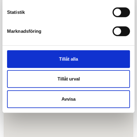
Statistik
Marknadsföring
Tillåt alla
3
2
Tillåt urval
1
Avvisa